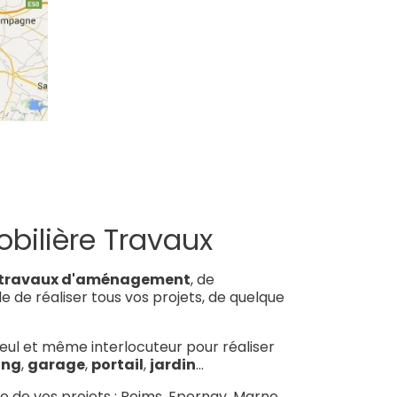
bilière Travaux
travaux d'aménagement
, de
de réaliser tous vos projets, de quelque
 seul et même interlocuteur pour réaliser
ing
,
garage
,
portail
,
jardin
...
de de vos projets : Reims, Epernay, Marne