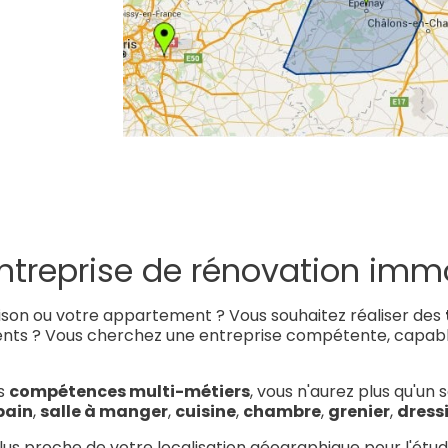
ntreprise de rénovation immo
son ou votre appartement ? Vous souhaitez réaliser des
ts ? Vous cherchez une entreprise compétente, capable 
es
compétences multi-métiers
, vous n'aurez plus qu'un
bain
,
salle à manger
,
cuisine
,
chambre
,
grenier
,
dress
a plus proche de votre localisation géographique pour l'étu