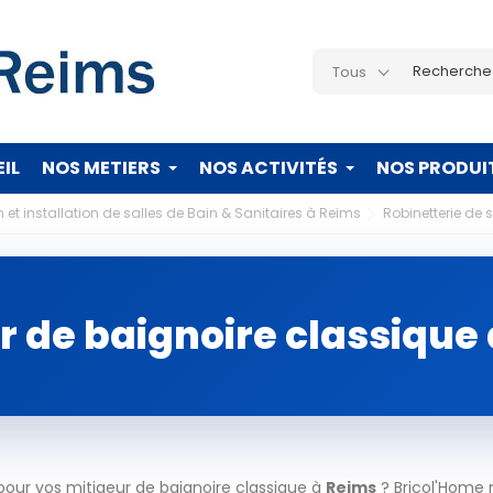
Tous
IL
NOS METIERS
NOS ACTIVITÉS
NOS PRODUI
 et installation de salles de Bain & Sanitaires à Reims
Robinetterie de 
r de baignoire classique
our vos mitigeur de baignoire classique à
Reims
? Bricol'Home 