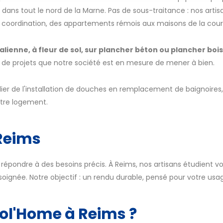
ans tout le nord de la Marne. Pas de sous-traitance : nos artisa
 coordination, des appartements rémois aux maisons de la cou
talienne, à fleur de sol, sur plancher béton ou plancher bo
nt de projets que notre société est en mesure de mener à bien.
lier de l'installation de douches en remplacement de baignoir
otre logement.
 Reims
 répondre à des besoins précis. À Reims, nos artisans étudient vot
soignée. Notre objectif : un rendu durable, pensé pour votre usa
col'Home à Reims ?