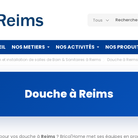
Tous
IL
NOS METIERS
NOS ACTIVITÉS
NOS PRODUI
 et installation de salles de Bain & Sanitaires à Reims
Douche à Reims
Douche à Reims
 pour vos douche à
Reims
? Bricol'Home met ses équipes en prop