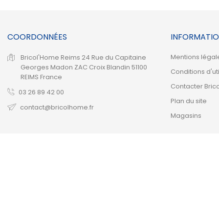
COORDONNÉES
INFORMATIO
Mentions légal
Bricol'Home Reims
24 Rue du Capitaine
Georges Madon
ZAC Croix Blandin
51100
Conditions d'uti
REIMS
France
Contacter Bric
03 26 89 42 00
Plan du site
contact@bricolhome.fr
Magasins