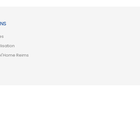
NS
es
lisation
ol'Home Reims