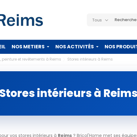
Tous
IL
NOS METIERS
NOS ACTIVITÉS
NOS PRODUI
, peinture et revêtements à Reims
Stores intérieurs à Reims
Stores intérieurs à Reim
our vos stores intérieurs à
Reims
? Bricol'Home met ses équipes