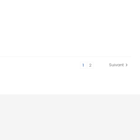
Suivant
1
2
