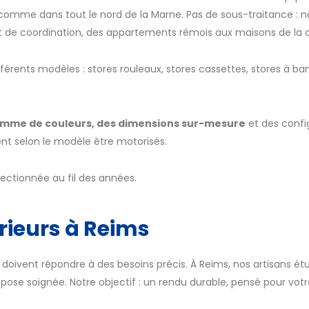
 comme dans tout le nord de la Marne. Pas de sous-traitance : no
et de coordination, des appartements rémois aux maisons de la 
férents modèles : stores rouleaux, stores cassettes, stores à ba
amme de couleurs, des dimensions sur-mesure
et des confi
ent selon le modèle être motorisés.
lectionnée au fil des années.
érieurs à Reims
rs doivent répondre à des besoins précis. À Reims, nos artisans ét
e pose soignée. Notre objectif : un rendu durable, pensé pour vot