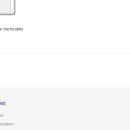
 Verticales
NS
es
lisation