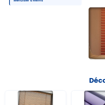
Menuisier à Reims
Déco