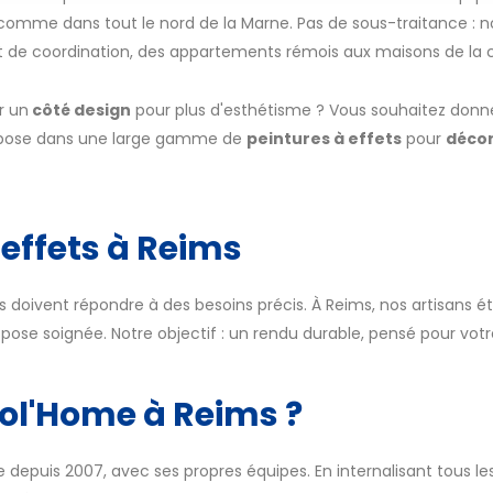
 comme dans tout le nord de la Marne. Pas de sous-traitance : no
et de coordination, des appartements rémois aux maisons de la 
r un
côté design
pour plus d'esthétisme ? Vous souhaitez donner
e pose dans une large gamme de
peintures à effets
pour
décor
 effets à Reims
ets doivent répondre à des besoins précis. À Reims, nos artisans é
e pose soignée. Notre objectif : un rendu durable, pensé pour vot
col'Home à Reims ?
 depuis 2007, avec ses propres équipes. En internalisant tous les