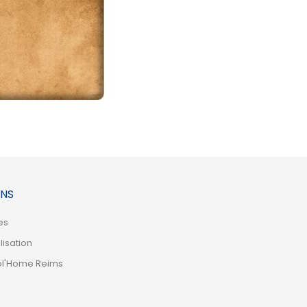
NS
es
lisation
ol'Home Reims