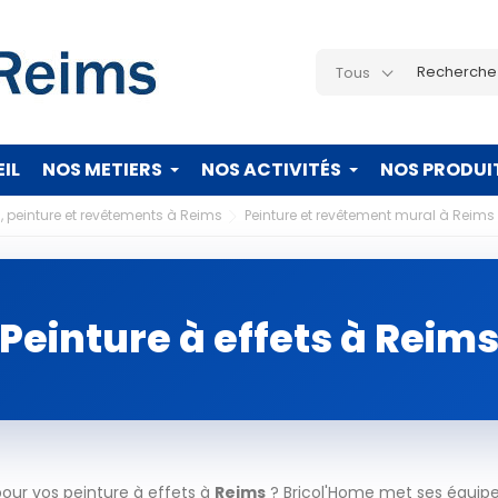
Tous
IL
NOS METIERS
NOS ACTIVITÉS
NOS PRODUI
, peinture et revêtements à Reims
Peinture et revêtement mural à Reims
Peinture à effets à Reim
our vos peinture à effets à
Reims
? Bricol'Home met ses équipes