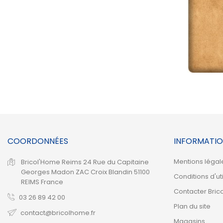
COORDONNÉES
INFORMATIO
Mentions légal
Bricol'Home Reims
24 Rue du Capitaine
Georges Madon
ZAC Croix Blandin
51100
Conditions d'uti
REIMS
France
Contacter Bric
03 26 89 42 00
Plan du site
contact@bricolhome.fr
Magasins