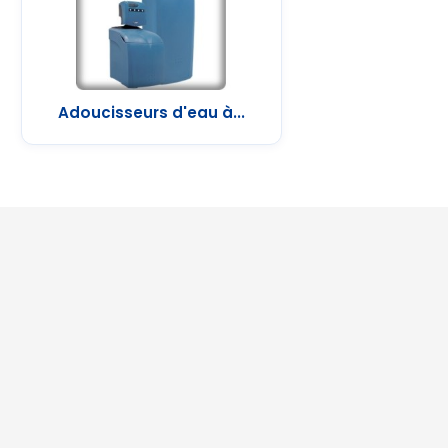
Adoucisseurs d'eau à...
Mentions légal
Bricol'Home Reims
24 Rue du Capitaine
Georges Madon
ZAC Croix Blandin
51100
Conditions d'uti
REIMS
France
Contacter Bric
03 26 89 42 00
Plan du site
contact@bricolhome.fr
Magasins