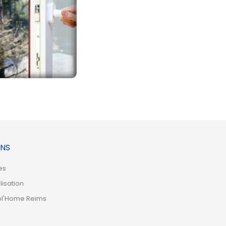
NS
es
lisation
ol'Home Reims