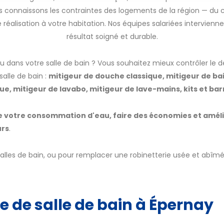
 connaissons les contraintes des logements de la région — du c
éalisation à votre habitation. Nos équipes salariées intervienn
résultat soigné et durable.
au dans votre salle de bain ? Vous souhaitez mieux contrôler le 
salle de bain :
mitigeur de douche classique, mitigeur de ba
e, mitigeur de lavabo, mitigeur de lave-mains, kits et b
e votre consommation d'eau, faire des économies et améli
urs
.
 salles de bain, ou pour remplacer une robinetterie usée et a
ie de salle de bain à Épernay