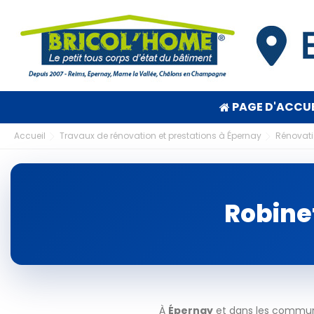
PAGE D'ACCUE
Accueil
Travaux de rénovation et prestations à Épernay
Rénovatio
Robinet
À
Épernay
et dans les communes