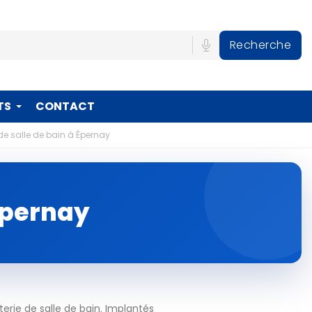
Recherche
TS
CONTACT
 de salle de bain à Épernay
 Épernay
erie de salle de bain. Implantés