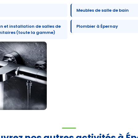
Meubles de salle de bain
 et installation de salles de
Plombier à Épernay
nitaires (toute la gamme)
vrez nos autres activités à É