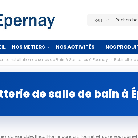
Tous
IL
NOS METIERS
NOS ACTIVITÉS
NOS PRODUI
n et installation de salles de Bain & Sanitaires à Épernay
Robinetterie
terie de salle de bain à
 du vignoble, Bricol'Home conçoit, fournit et pose vos robinett