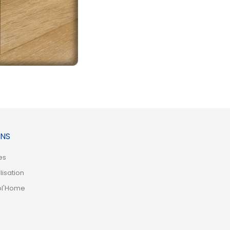
NS
es
lisation
ol'Home