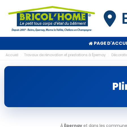
PAGE D'ACCUE
Accueil
Travaux de rénovation et prestations à Épernay
Décorati
Pl
À
Épernay
et dans les communes 