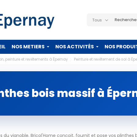
Tous
IL
NOS METIERS
NOS ACTIVITÉS
NOS PRODUI
on, peinture et revêtements à Épernay
Peinture et revêtement de sol à Ép
inthes bois massif à Éper
du vignoble, Bricol'Home conçoit, fournit et pose vos plinthes 