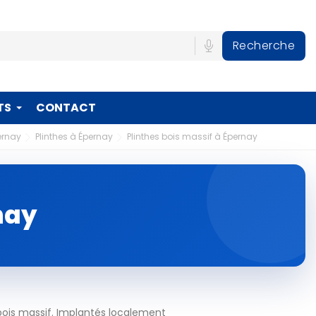
Recherche
TS
CONTACT
ernay
Plinthes à Épernay
Plinthes bois massif à Épernay
nay
bois massif. Implantés localement