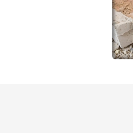
Mentions légal
Bricol'Home Epernay
21 av. A-A.
Thévenet
51530 EPERNAY-MAGENTA
France
Conditions d'uti
03 26 89 42 00
Contacter Bric