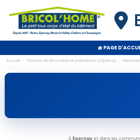
PAGE D'ACCUE
Accueil
Travaux de rénovation et prestations à Épernay
Menuiser
À
Épernay
et dans les communes