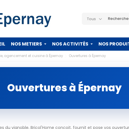
Tous
IL
NOS METIERS
NOS ACTIVITÉS
NOS PRODUI
ie, agencement et cuisine à Épernay
Ouvertures à Épernay
Ouvertures à Épernay
 du vignoble, Bricol'Home conçoit, fournit et pose vos ouvertu