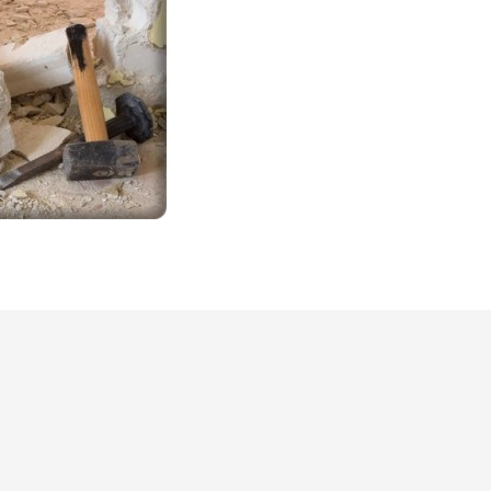
es
lisation
ol'Home