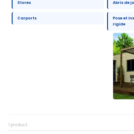
Stores
Abris de j
Carports
Pose et in
rigide
1 product.