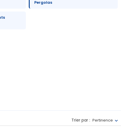
Pergolas
nts
Trier par :
Pertinence