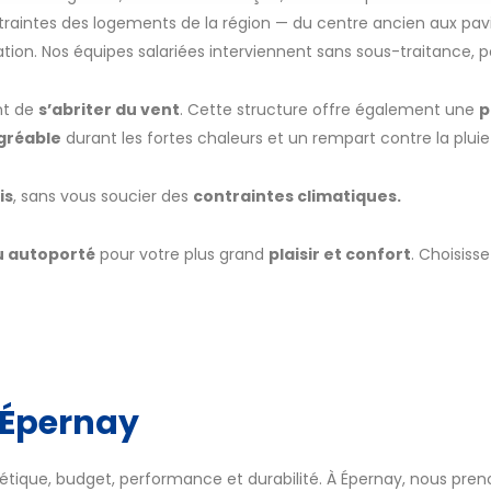
traintes des logements de la région — du centre ancien aux pavi
tion. Nos équipes salariées interviennent sans sous-traitance, p
nt de
s’abriter du vent
. Cette structure offre également une
p
gréable
durant les fortes chaleurs et un rempart contre la pluie e
is
, sans vous soucier des
contraintes climatiques.
u autoporté
pour votre plus grand
plaisir et confort
. Choisiss
à Épernay
hétique, budget, performance et durabilité. À Épernay, nous prenon