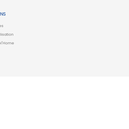
NS
es
lisation
ol'Home