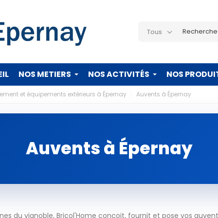
Tous
IL
NOS METIERS
NOS ACTIVITÉS
NOS PRODUI
ent et équipements extérieurs à Épernay
Auvents à Épernay
Auvents à Épernay
s du vignoble, Bricol'Home conçoit, fournit et pose vos auven