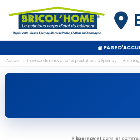
PAGE D'ACCUE
Accueil
Travaux de rénovation et prestations à Épernay
Aménagem
À
Épernay
et dans les commune