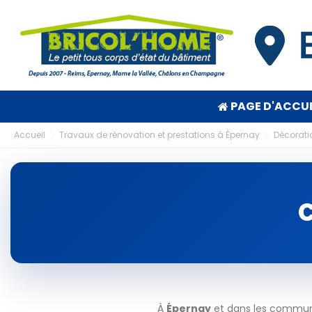
PAGE D'ACCUE
Accueil
Travaux de rénovation et prestations à Épernay
Décorati
C
À
Épernay
et dans les communes