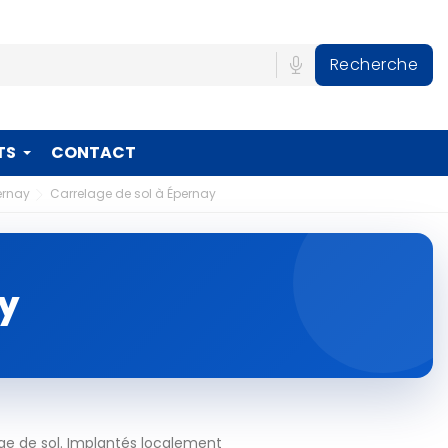
Recherche
TS
CONTACT
ernay
Carrelage de sol à Épernay
ay
ge de sol. Implantés localement