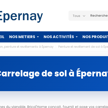
Tous
IL
NOS METIERS
NOS ACTIVITÉS
NOS PRODUI
on, peinture et revêtements à Épernay
Peinture et revêtement de sol à Ép
arrelage de sol à Épern
 du vignoble, Bricol'Home conçoit, fournit et pose vos carrela