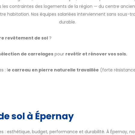
 les contraintes des logements de la région — du centre ancien 
re habitation. Nos équipes salariées interviennent sans sous-tra
durable.
re revêtement de sol
?
sélection de carrelages
pour
revêtir et rénover vos sols.
 : l
e carreau en pierre naturelle travaillée
(forte résistanc
 de sol à Épernay
es : esthétique, budget, performance et durabilité. À Épernay, no