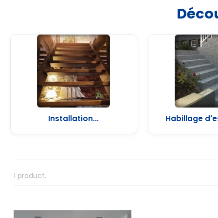
Décou
Installation...
Habillage d'es
1 product.