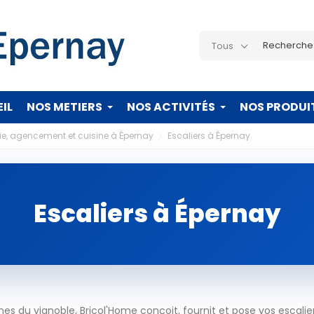
Tous
IL
NOS METIERS
NOS ACTIVITÉS
NOS PRODUI
ie, agencement et cuisine à Épernay
Escaliers à Épernay
Escaliers à Épernay
 du vignoble, Bricol'Home conçoit, fournit et pose vos escalie