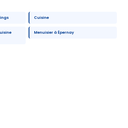
sings
Cuisine
uisine
Menuisier à Épernay