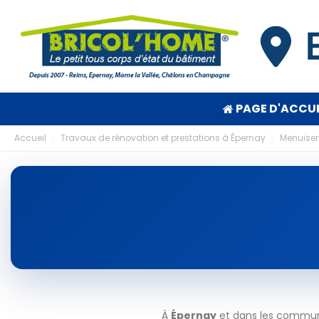
PAGE D'ACCUE
Accueil
Travaux de rénovation et prestations à Épernay
Menuiser
À
Épernay
et dans les communes