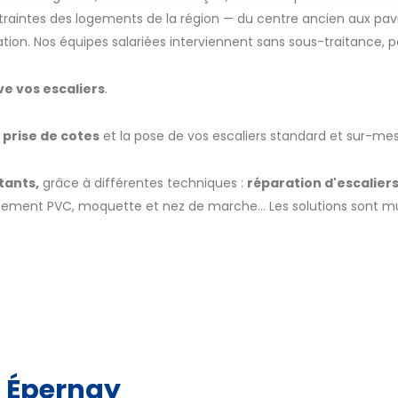
traintes des logements de la région — du centre ancien aux pavi
tion. Nos équipes salariées interviennent sans sous-traitance, p
ve vos escaliers
.
a prise de cotes
et la pose de vos escaliers standard et sur-me
tants,
grâce à différentes techniques :
réparation d'escaliers
tement PVC, moquette et nez de marche... Les solutions sont mult
à Épernay