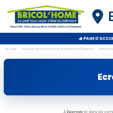
PAGE D'ACCUE
Accueil
Travaux de rénovation et prestations à Épernay
Rénovatio
Ecr
À
Épernay
et dans les comm