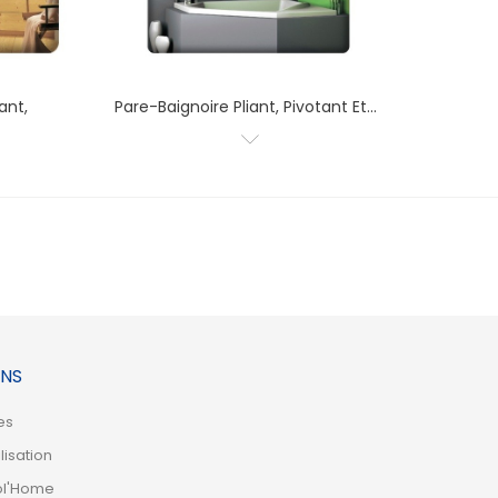
ant,
Pare-Baignoire Pliant, Pivotant Et...
NS
es
lisation
ol'Home