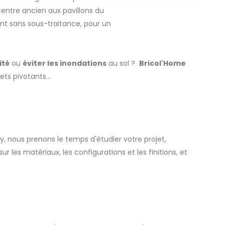
entre ancien aux pavillons du
ent sans sous-traitance, pour un
ité
ou
éviter les inondations
au sol ?
Bricol'Home
ets pivotants...
y, nous prenons le temps d'étudier votre projet,
r les matériaux, les configurations et les finitions, et