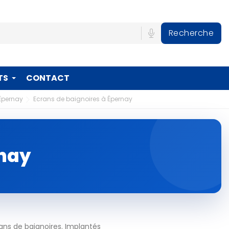
Recherche
TS
CONTACT
Épernay
Ecrans de baignoires à Épernay
rnay
ans de baignoires. Implantés