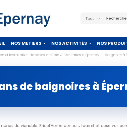
Tous
IL
NOS METIERS
NOS ACTIVITÉS
NOS PRODUI
n et installation de salles de Bain & Sanitaires à Épernay
Baignoire à 
ans de baignoires à Épe
unes du vignoble, Bricol'Home conçoit, fournit et pose vos ecr