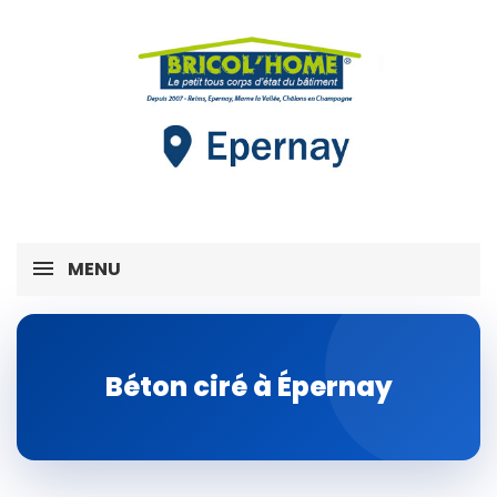
MENU
Béton ciré à Épernay